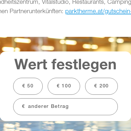
heitszentrum, Vitalstudio, Restaurants, Campingp
hen Partnerunterkünften:
parktherme.at/gutschein
Wert festlegen
€ 50
€ 100
€ 200
€